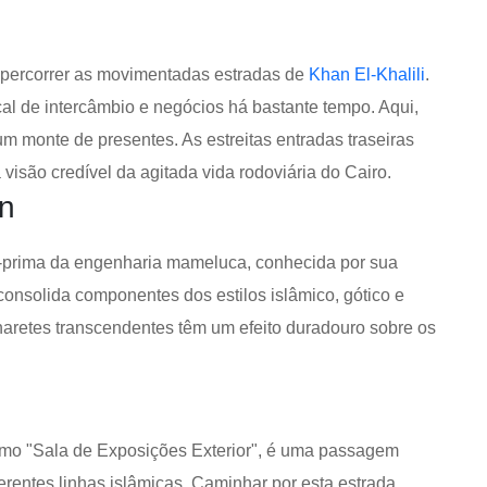
 percorrer as movimentadas estradas de
Khan El-Khalili
.
al de intercâmbio e negócios há bastante tempo. Aqui,
um monte de presentes. As estreitas entradas traseiras
visão credível da agitada vida rodoviária do Cairo.
an
-prima da engenharia mameluca, conhecida por sua
consolida componentes dos estilos islâmico, gótico e
naretes transcendentes têm um efeito duradouro sobre os
como "Sala de Exposições Exterior", é uma passagem
iferentes linhas islâmicas. Caminhar por esta estrada