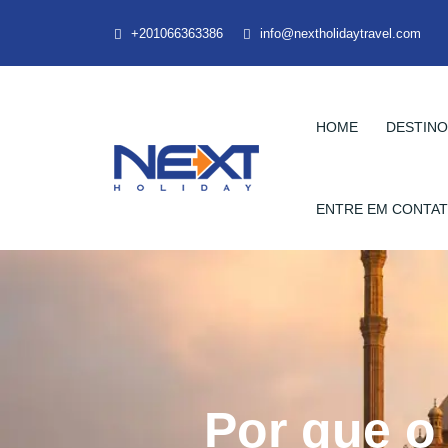
+201066363386
info@nextholidaytravel.com
HOME
DESTIN
ENTRE EM CONTA
Por que o