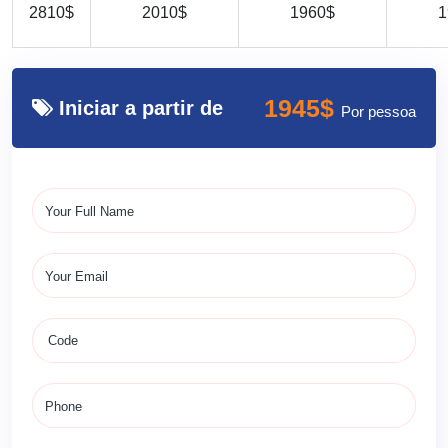
2810$
2010$
1960$
1
1945$
Iniciar a partir de
Por pessoa