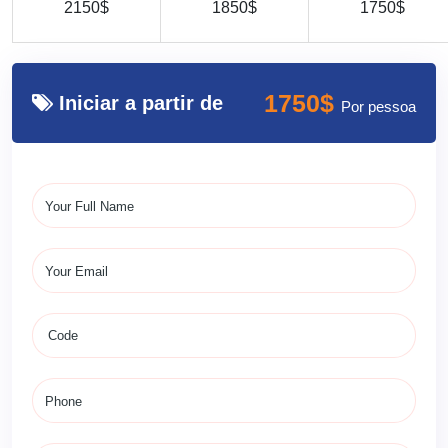
2150$
1850$
1750$
1750$
Iniciar a partir de
Por pessoa