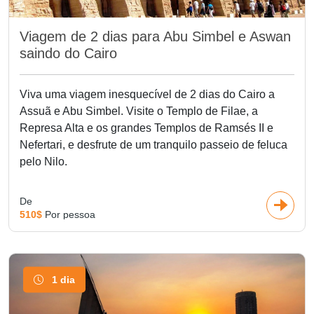
era faraônica do Egito. Com guias especializados e
itinerários bem organizados, os passeios de um dia no
Viagem de 2 dias para Abu Simbel e Aswan
Cairo proporcionam uma exploração profunda e envolvente
saindo do Cairo
da fascinante história do Egito — tudo em apenas um dia
incrível.
Viva uma viagem inesquecível de 2 dias do Cairo a
Assuã e Abu Simbel. Visite o Templo de Filae, a
Melhores passeios de um
Represa Alta e os grandes Templos de Ramsés II e
dia no Cairo.
Nefertari, e desfrute de um tranquilo passeio de feluca
pelo Nilo.
Explorar o centro cultural da cidade é essencial em
qualquer viagem de um dia ao Cairo. Não deixe de passear
De
510$
Por pessoa
pelo
Bazar Khan El Khalili
, o mercado mais famoso do
Cairo, onde você pode comprar especiarias, joias e
souvenirs artesanais enquanto absorve a atmosfera local.
Continue sua jornada pela
Rua El Moez
, no Cairo, um
1 dia
museu vivo de arte e arquitetura islâmica que exibe séculos
de história por meio de suas mesquitas e monumentos.A