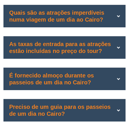
Quais são as atrações imperdíveis
numa viagem de um dia ao Cairo?
As taxas de entrada para as atrações
estão incluídas no preço do tour?
É fornecido almoço durante os
passeios de um dia no Cairo?
Preciso de um guia para os passeios
de um dia no Cairo?