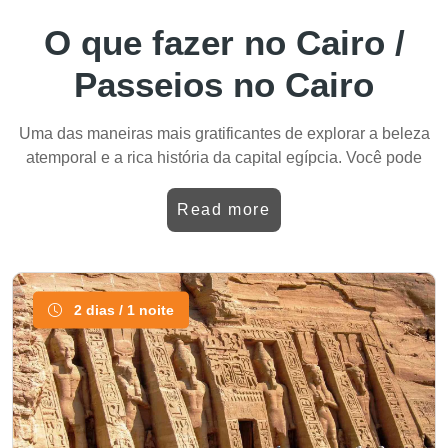
O que fazer no Cairo /
Passeios no Cairo
Uma das maneiras mais gratificantes de explorar a beleza
atemporal e a rica história da capital egípcia. Você pode
fazer isso mesmo se estiver hospedado no Cairo ou vindo
de Luxor ou Sharm El Sheikh. Um dia é tudo o que você
Read more
precisa para mergulhar na história. Como primeiro passo da
sua jornada, desfrute de um passeio de camelo nas
Pirâmides de Gizé
e maravilhe-se com as últimas
maravilhas do Mundo Antigo — as Pirâmides e a imponente
2 dias / 1 noite
Esfinge
. Esses monumentos tornam seus passeios de um
dia no Cairo verdadeiramente inesquecíveis.Sua aventura
continua enquanto você segue para o
Museu Egípcio
na
Praça Tahrir, após visitar o Planalto de Gizé. O museu, que
abriga mais de 120.000 artefatos, incluindo a máscara de
ouro do Rei Tutancâmon, oferece um vislumbre notável da