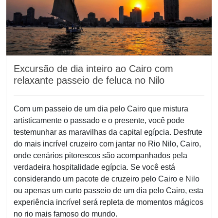
Cidadela do Cairo
é outro destaque — uma majestosa
fortaleza medieval que oferece vistas panorâmicas do
horizonte da cidade e abriga marcos icônicos como a
Mesquita de Muhammad Ali. Para os interessados ​​em
história antiga, os passeios em Sakkara levam você além
do centro do Cairo para descobrir a Pirâmide de Degraus,
Excursão de dia inteiro ao Cairo com
uma das primeiras maravilhas arquitetônicas do Egito.Além
relaxante passeio de feluca no Nilo
da história, o Cairo também oferece um gostinho da vida
moderna. Saboreie pratos egípcios clássicos ao longo da
Corniche do Nilo, faça um passeio de barco felucca ao pôr
Com um passeio de um dia pelo Cairo que mistura
do sol ou explore as galerias de arte e cafés da moda de
artisticamente o passado e o presente, você pode
Zamalek e do centro da cidade. Seja sua primeira visita ou
testemunhar as maravilhas da capital egípcia. Desfrute
uma viagem de volta, os passeios de um dia ao Cairo
do mais incrível cruzeiro com jantar no Rio Nilo, Cairo,
podem ser personalizados para corresponder aos seus
onde cenários pitorescos são acompanhados pela
interesses — história, cultura, culinária ou arte — tornando
verdadeira hospitalidade egípcia. Se você está
a capital do Egito um destino que realmente tem de tudo.
considerando um pacote de cruzeiro pelo Cairo e Nilo
ou apenas um curto passeio de um dia pelo Cairo, esta
experiência incrível será repleta de momentos mágicos
no rio mais famoso do mundo.