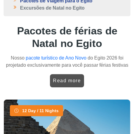
Pacotes de Viagem para o Egito
Excursões de Natal no Egito
Pacotes de férias de
Natal no Egito
Nosso
pacote turístico de Ano Novo
do Egito 2026 foi
projetado exclusivamente para você passar férias festivas
em Majestade. Nossos passeios especiais de Natal do
Egito misturam patrimônio antigo e clima festivo de férias e
Read more
fornecem todos os aspectos de uma experiência
extraordinariamente única. Em frente a uma das sete
maravilhas do mundo, as grandes
pirâmides de Gizé
,
olhando para a Grande
Esfinge
, admirando a pirâmide de
12 Day / 11 Nights
saqqara, percorrendo as riquezas terrenas do
museu
egípcio
, ou passear ao longo dos antigos becos da
copta
e
do Cairo
islâmico
: cada um é um baú de tesouros de idéias