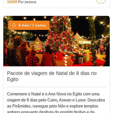
serviço de luxo da sua chegada. A combinação de pontos
1650$
Por pessoa
turísticos mundialmente famosos e eventos festivos garante
memórias de férias que você valoriza para sempre.
Reserve hoje e receba a temporada no coração do Egito!
8 dias / 7 noites
Pacote de viagem de Natal de 8 dias no
Egito
Comemore o Natal e o Ano Novo no Egito com uma
viagem de 8 dias pelo Cairo, Aswan e Luxor. Descubra
as Pirâmides, navegue pelo Nilo e explore templos
antigos enquanto desfruta do espírito festivo e da