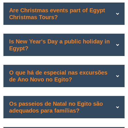
Are Christmas events part of Egypt
Christmas Tours?
Is New Year's Day a public holiday in
Egypt?
O que há de especial nas excursões
de Ano Novo no Egito?
Os passeios de Natal no Egito são
adequados para famílias?