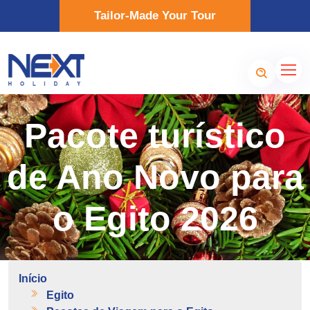
Tailor-Made Your Tour
Pacote turístico
de Ano Novo para
o Egito 2026
Início
Egito