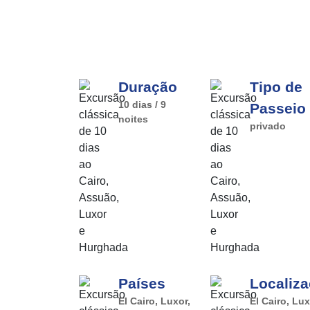
Duração
Tipo de
10 dias / 9
Passeio
noites
privado
Países
Localiz
El Cairo, Luxor,
El Cairo, Lux