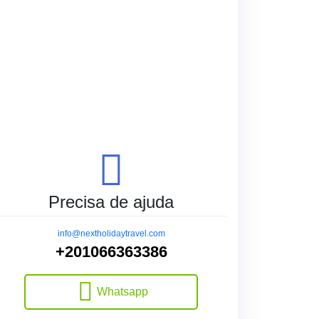
Precisa de ajuda
info@nextholidaytravel.com
+201066363386
Whatsapp