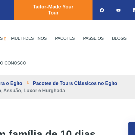
Tailor-Made Your
Tour
OS
MULTI-DESTINOS
PACOTES
PASSEIOS
BLOGS
TO CONOSCO
ra o Egito
Pacotes de Tours Clássicos no Egito
ro, Assuão, Luxor e Hurghada
 família de 10 dias