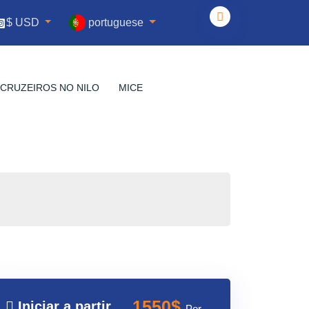
portuguese
$ USD
CRUZEIROS NO NILO
MICE
1550$
Iniciar a partir
Por