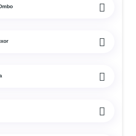
 Ombo
uxor
a