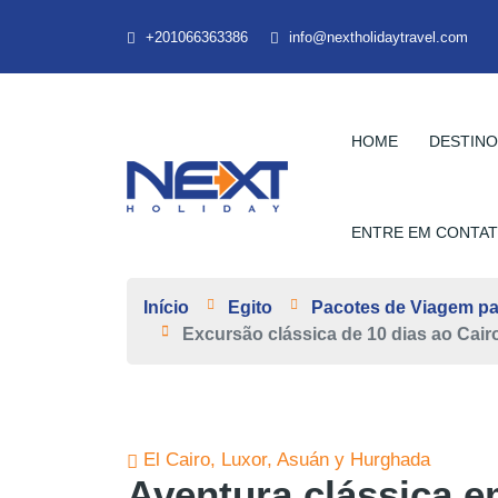
+201066363386
info@nextholidaytravel.com
HOME
DESTIN
ENTRE EM CONTA
Início
Egito
Pacotes de Viagem pa
Excursão clássica de 10 dias ao Cai
El Cairo, Luxor, Asuán y Hurghada
Aventura clássica em