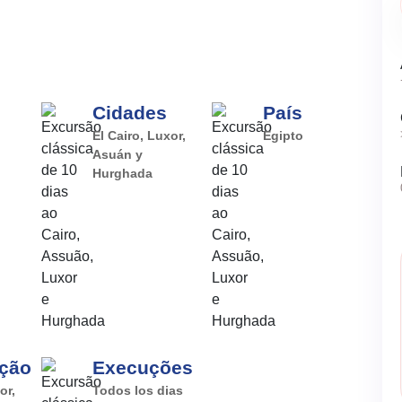
Cidades
País
El Cairo, Luxor,
Egipto
Asuán y
Hurghada
ação
Execuções
or,
Todos los dias