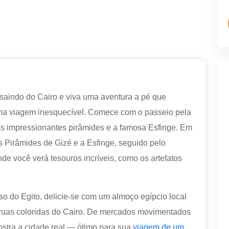
saindo do Cairo e viva uma aventura a pé que
ma viagem inesquecível. Comece com o passeio pela
s impressionantes pirâmides e a famosa Esfinge. Em
s Pirâmides de Gizé e a Esfinge, seguido pelo
 você verá tesouros incríveis, como os artefatos
o do Egito, delicie-se com um almoço egípcio local
 ruas coloridas do Cairo. De mercados movimentados
ostra a cidade real — ótimo para sua
viagem de um