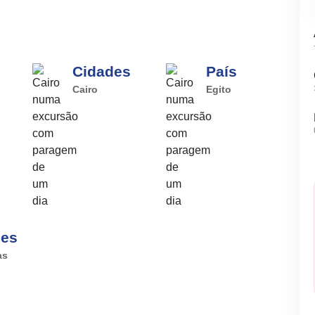
Cidades
País
Cairo
Egito
ões
as