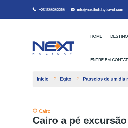
+201066363386
info@nextholidaytravel.com
HOME
DESTIN
ENTRE EM CONTA
Início
Egito
Passeios de um dia 
Cairo
Cairo a pé excursão 