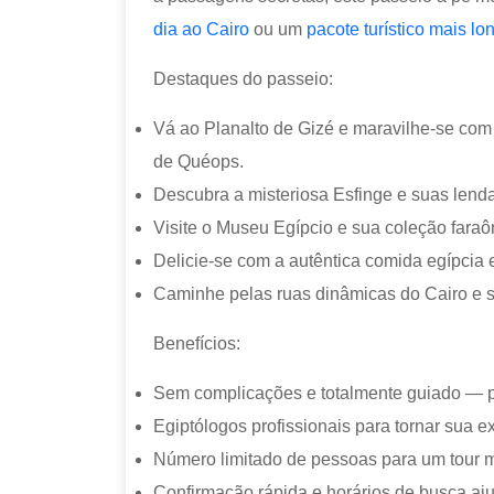
dia ao Cairo
ou um
pacote turístico mais lo
Destaques do passeio:
Vá ao Planalto de Gizé e maravilhe-se com
de Quéops.
Descubra a misteriosa Esfinge e suas lendas
Visite o Museu Egípcio e sua coleção faraôn
Delicie-se com a autêntica comida egípcia 
Caminhe pelas ruas dinâmicas do Cairo e si
Benefícios:
Sem complicações e totalmente guiado — per
Egiptólogos profissionais para tornar sua e
Número limitado de pessoas para um tour m
Confirmação rápida e horários de busca aju