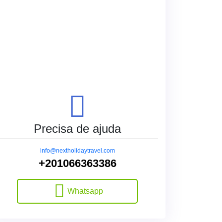
Precisa de ajuda
info@nextholidaytravel.com
+201066363386
Whatsapp