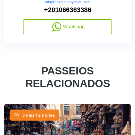
info@nextholidaytravel.com
+201066363386
Whatsapp
PASSEIOS
RELACIONADOS
3 dias / 2 noites