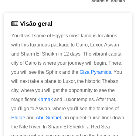
Sharm El Sheikh
Visão geral
You'll visit some of Egypt's most famous locations
with this luxurious package to Cairo, Luxor, Aswan
and Sharm El Sheikh in 12 days. The vibrant capital
city of Cairo is where your journey will begin. There,
you will see the Sphinx and the
Giza Pyramids
. You
will next take a plane to Luxor, the historic Theban
city, where you will get the opportunity to see the
magnificent
Karnak
and Luxor temples. After that,
you'll go to Aswan, where you'll see the temples of
Philae
and
Abu Simbel
, an opulent cruise liner down
the Nile River. In Sharm El Sheikh, a Red Sea
paradise where you may unwind on the beach, go