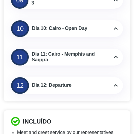
09
3
10
Dia 10: Cairo - Open Day
Dia 11: Cairo - Memphis and
11
Saqqra
12
Dia 12: Departure
INCLUÍDO
Meet and greet service by our representatives