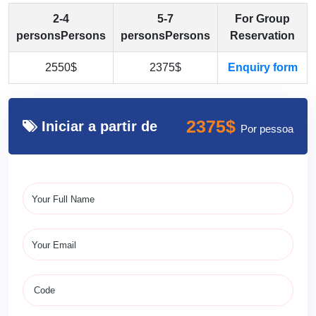
2-4
5-7
For Group
personsPersons
personsPersons
Reservation
2550$
2375$
Enquiry form
2375$
Iniciar a partir de
Por pessoa