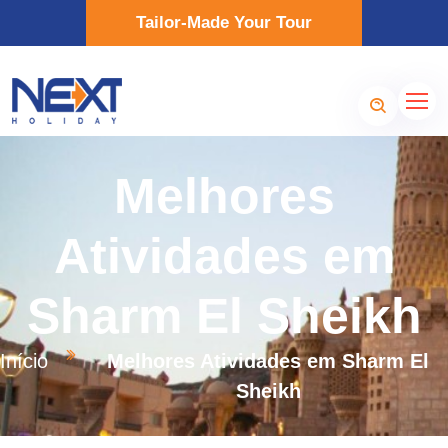
Tailor-Made Your Tour
Melhores
Atividades em
Sharm El Sheikh
Início
Melhores Atividades em Sharm El
Sheikh