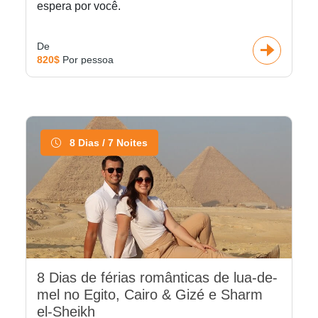
espera por você.
De
820$
Por pessoa
8 Dias / 7 Noites
8 Dias de férias românticas de lua-de-
mel no Egito, Cairo & Gizé e Sharm
el-Sheikh