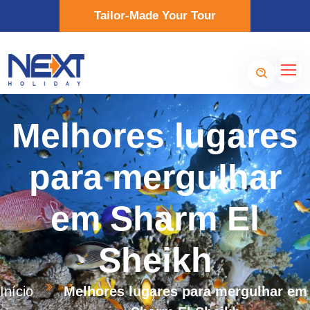
Tailor-Made Your Tour
Melhores lugares
para mergulhar
em Sharm El
Sheikh
Início
Melhores lugares para mergulhar em