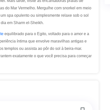
el. Mais tarde, visite as encantadoras praias de
tas do Mar Vermelho. Mergulhe com snorkel em meio
de um spa opulento ou simplesmente relaxe sob o sol
 dia em Sharm el-Sheikh.
te
equilibrado para o Egito, voltado para o amor e a
eriência íntima que envolve maravilhas antigas e
s templos ou assista ao pôr do sol à beira-mar.
antem exatamente o que você precisa para começar