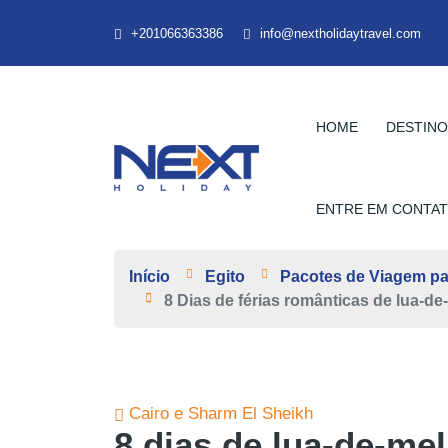
+201066363386
info@nextholidaytravel.com
HOME
DESTIN
ENTRE EM CONTA
Início
Egito
Pacotes de Viagem pa
8 Dias de férias românticas de lua-de
Cairo e Sharm El Sheikh
8 dias de lua-de-mel