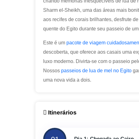
criando memórias inesquecíveis de lua de m
Sharm el-Sheikh, uma das áreas mais boni
aos recifes de corais brilhantes, desfrute 
quente do Egito durante seu passeio de um
Este é um
pacote de viagem cuidadosamen
descoberta, que oferece aos casais uma exp
luxo moderno. Divirta-se com o passeio pelo
Nossos
passeios de lua de mel no Egito
gar
uma nova vida a dois.
Itinerários
Dia 1: Chegada ao Cairo