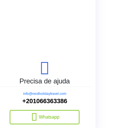
Precisa de ajuda
info@nextholidaytravel.com
+201066363386
Whatsapp