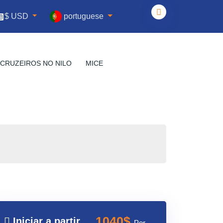
portuguese
$ USD
CRUZEIROS NO NILO
MICE
1040$
Iniciar a partir
Por