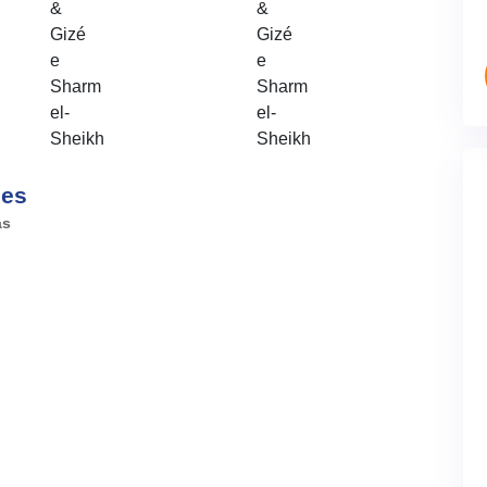
ões
as