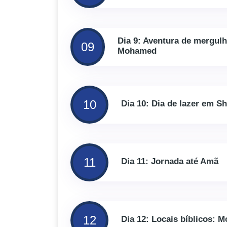
Dia 9: Aventura de mergul
09
Mohamed
10
Dia 10: Dia de lazer em S
11
Dia 11: Jornada até Amã
12
Dia 12: Locais bíblicos: 