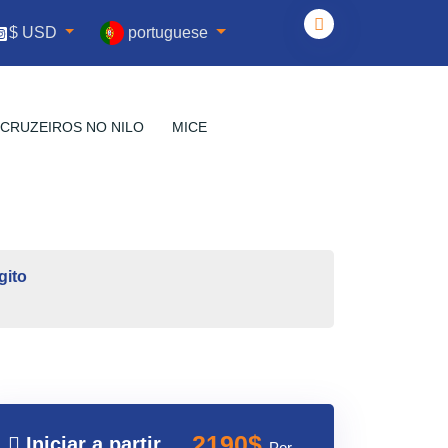
portuguese
$ USD
CRUZEIROS NO NILO
MICE
gito
2190$
Iniciar a partir
Por