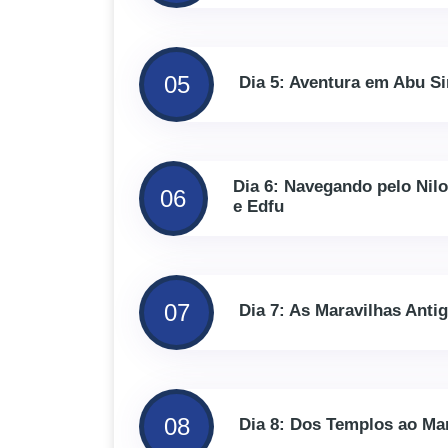
05
Dia 5: Aventura em Abu S
Dia 6: Navegando pelo Ni
06
e Edfu
07
Dia 7: As Maravilhas Anti
08
Dia 8: Dos Templos ao Ma