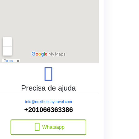
Precisa de ajuda
info@nextholidaytravel.com
+201066363386
Whatsapp