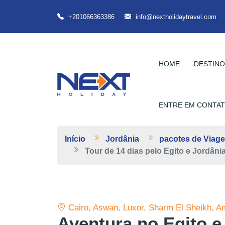
+201066363386
info@nextholidaytravel.com
HOME
DESTIN
ENTRE EM CONTA
Início
Jordânia
pacotes de Viage
Tour de 14 dias pelo Egito e Jordâni
Cairo, Aswan, Luxor, Sharm El Sheikh, A
Aventura no Egito e