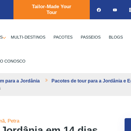
Tailor-Made Your
Tour
OS
MULTI-DESTINOS
PACOTES
PASSEIOS
BLOGS
TO CONOSCO
m para a Jordânia
Pacotes de tour para a Jordânia e E
a
mã, Petra
 Jordânia em 14 dias