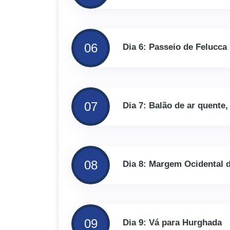
06
Dia 6: Passeio de Felucca 
07
Dia 7: Balão de ar quente
08
Dia 8: Margem Ocidental d
09
Dia 9: Vá para Hurghada