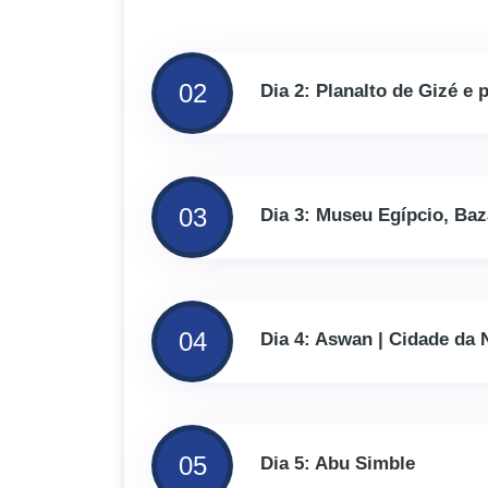
02
Dia 2: Planalto de Gizé e
03
Dia 3: Museu Egípcio, Baz
04
Dia 4: Aswan | Cidade da 
05
Dia 5: Abu Simble