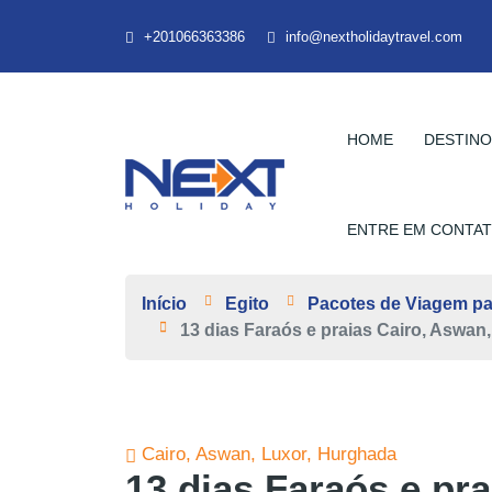
+201066363386
info@nextholidaytravel.com
HOME
DESTIN
ENTRE EM CONTA
Início
Egito
Pacotes de Viagem pa
13 dias Faraós e praias Cairo, Aswan
Cairo, Aswan, Luxor, Hurghada
13 dias Faraós e pra