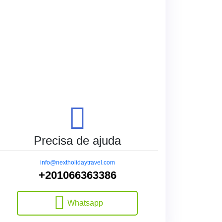
Precisa de ajuda
info@nextholidaytravel.com
+201066363386
Whatsapp