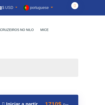
portuguese
$ USD
CRUZEIROS NO NILO
MICE
1710$
Iniciar a partir
Por