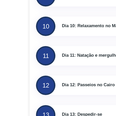
10
Dia 10: Relaxamento no M
11
Dia 11: Natação e mergul
12
Dia 12: Passeios no Cairo
13
Dia 13: Despedir-se