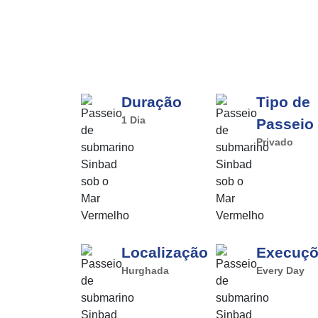
Duração
Tipo de
1 Dia
Passeio
Privado
Localização
Execuç
Hurghada
Every Day