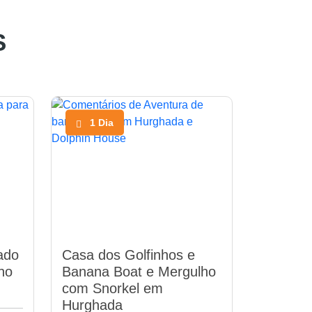
S
1 Dia
ado
Casa dos Golfinhos e
lho
Banana Boat e Mergulho
com Snorkel em
Hurghada