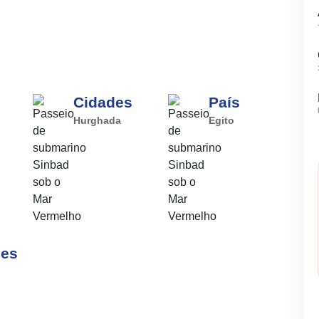
Cidades
País
Hurghada
Egito
ões