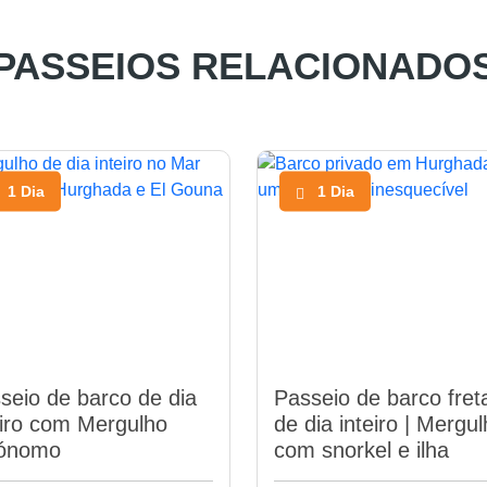
PASSEIOS RELACIONADO
1 Dia
1 Dia
seio de barco de dia
Passeio de barco fret
eiro com Mergulho
de dia inteiro | Mergu
tónomo
com snorkel e ilha