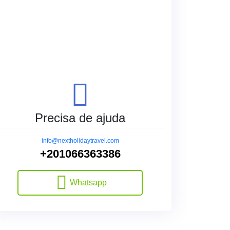
Precisa de ajuda
info@nextholidaytravel.com
+201066363386
Whatsapp