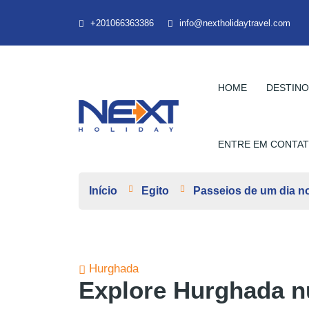
+201066363386
info@nextholidaytravel.com
HOME
DESTIN
ENTRE EM CONTA
Início
Egito
Passeios de um dia no
Hurghada
Explore Hurghada n