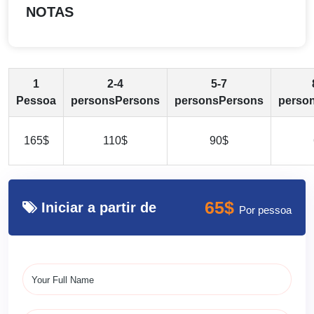
NOTAS
1
2-4
5-7
Pessoa
personsPersons
personsPersons
perso
165$
110$
90$
65$
Iniciar a partir de
Por pessoa