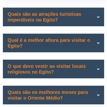
Quais são as atrações turísticas
imperdíveis no Egito?
Qual é a melhor altura para visitar o
Egito?
O que devo vestir ao visitar locais
religiosos no Egito?
Quais são os melhores meses para
visitar o Oriente Médio?