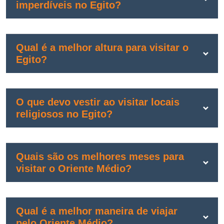
imperdíveis no Egito?
Qual é a melhor altura para visitar o
Egito?
O que devo vestir ao visitar locais
religiosos no Egito?
Quais são os melhores meses para
visitar o Oriente Médio?
Qual é a melhor maneira de viajar
pelo Oriente Médio?