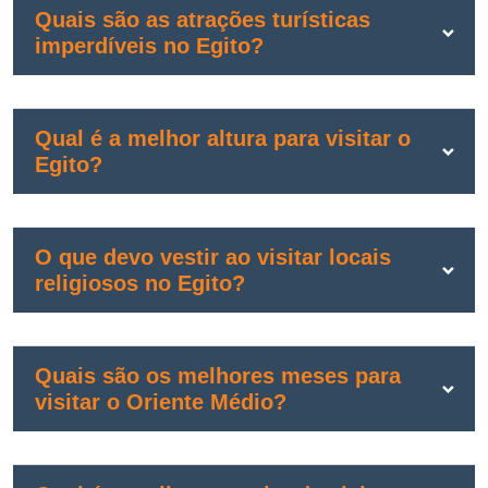
Quais são as atrações turísticas
imperdíveis no Egito?
Qual é a melhor altura para visitar o
Egito?
O que devo vestir ao visitar locais
religiosos no Egito?
Quais são os melhores meses para
visitar o Oriente Médio?