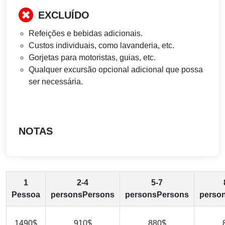
EXCLUÍDO
Refeições e bebidas adicionais.
Custos individuais, como lavanderia, etc.
Gorjetas para motoristas, guias, etc.
Qualquer excursão opcional adicional que possa
ser necessária.
NOTAS
1
2-4
5-7
Pessoa
personsPersons
personsPersons
perso
1490$
910$
880$