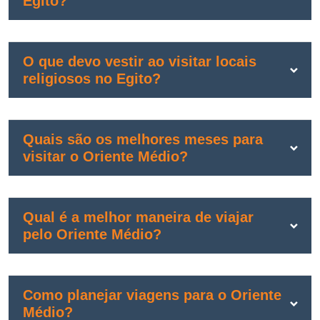
Egito?
O que devo vestir ao visitar locais
religiosos no Egito?
Quais são os melhores meses para
visitar o Oriente Médio?
Qual é a melhor maneira de viajar
pelo Oriente Médio?
Como planejar viagens para o Oriente
Médio?