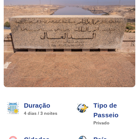
Duração
Tipo de
4 dias / 3 noites
Passeio
Privado