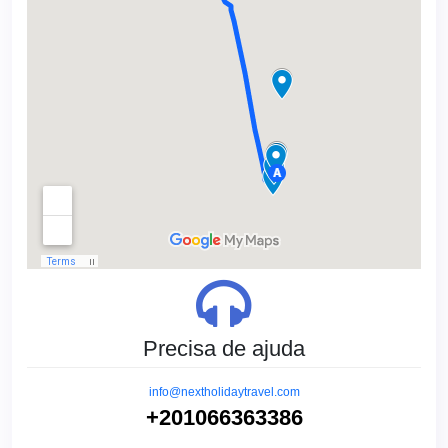
Precisa de ajuda
info@nextholidaytravel.com
+201066363386