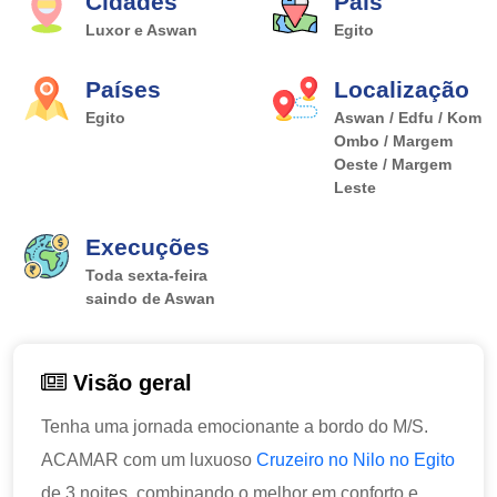
Cidades
País
Luxor e Aswan
Egito
Países
Localização
Egito
Aswan / Edfu / Kom
Ombo / Margem
Oeste / Margem
Leste
Execuções
Toda sexta-feira
saindo de Aswan
Visão geral
Tenha uma jornada emocionante a bordo do M/S.
ACAMAR com um luxuoso
Cruzeiro no Nilo no Egito
de 3 noites, combinando o melhor em conforto e