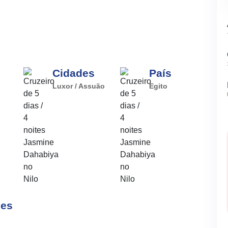
Cidades
País
Luxor / Assuão
Egito
ões