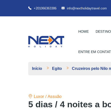
+201066363386
info@nextholidaytravel.com
HOME
DESTIN
ENTRE EM CONTA
Início
Egito
Cruzeiros pelo Nilo 
Luxor / Assuão
5 dias / 4 noites a 