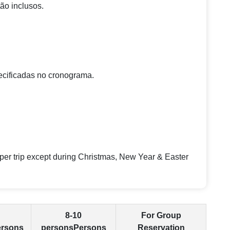
ão inclusos.
ecificadas no cronograma.
 per trip except during Christmas, New Year & Easter
8-10
For Group
ersons
personsPersons
Reservation