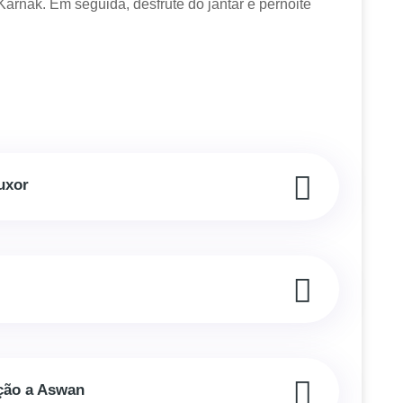
Karnak. Em seguida, desfrute do jantar e pernoite
uxor
ção a Aswan