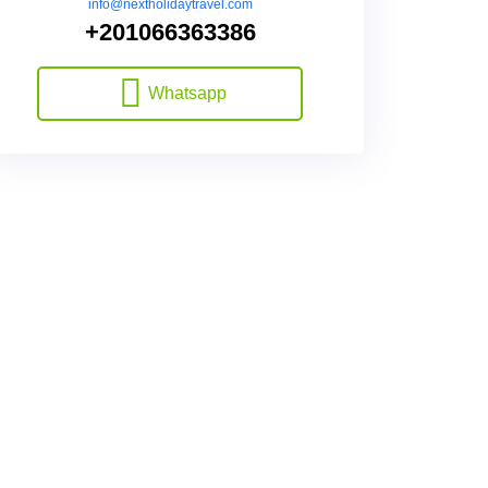
info@nextholidaytravel.com
+201066363386
Whatsapp