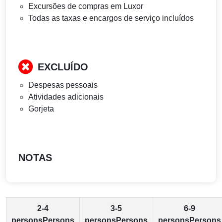
Excursões de compras em Luxor
Todas as taxas e encargos de serviço incluídos
EXCLUÍDO
Despesas pessoais
Atividades adicionais
Gorjeta
NOTAS
2-4
3-5
6-9
personsPersons
personsPersons
personsPersons