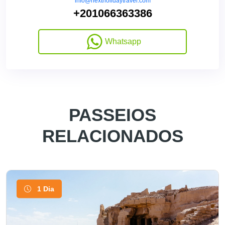
info@nextholidaytravel.com
+201066363386
Whatsapp
PASSEIOS
RELACIONADOS
1 Dia