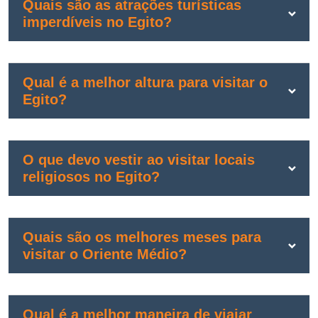
Quais são as atrações turísticas
imperdíveis no Egito?
Qual é a melhor altura para visitar o
Egito?
O que devo vestir ao visitar locais
religiosos no Egito?
Quais são os melhores meses para
visitar o Oriente Médio?
Qual é a melhor maneira de viajar