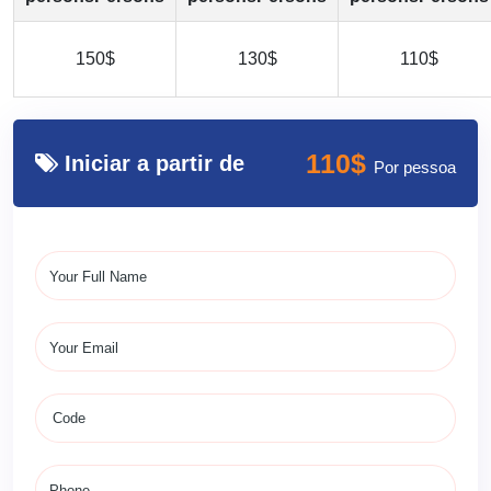
150$
130$
110$
110$
Iniciar a partir de
Por pessoa